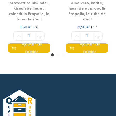
protectrice BIO miel,
aloe vera, karité,
cired’abeilles et
lavande et propolis
calendula Propolia, le
Propolia, le tube de
tube de 75ml
75ml
11,60
€
12,58
€
TTC
TTC
Ajouter au
Ajouter au
panier
panier