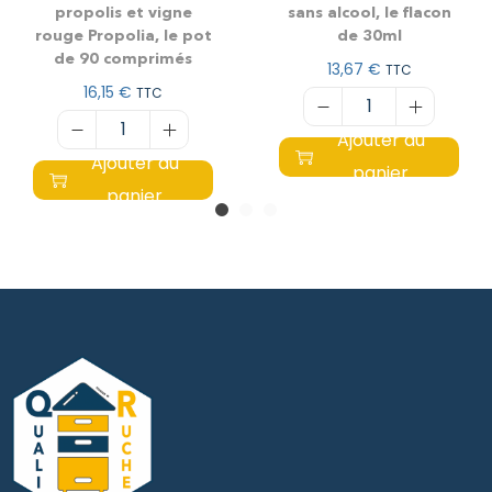
propolis et vigne
sans alcool, le flacon
rouge Propolia, le pot
de 30ml
de 90 comprimés
13,67
€
TTC
16,15
€
TTC
Ajouter au
Ajouter au
panier
panier