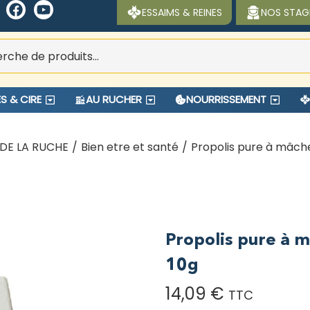
ESSAIMS & REINES
NOS STAG
S & CIRE
AU RUCHER
NOURRISSEMENT
DE LA RUCHE
/
Bien etre et santé
/
Propolis pure à mâche
Propolis pure à m
10g
14,09
€
TTC