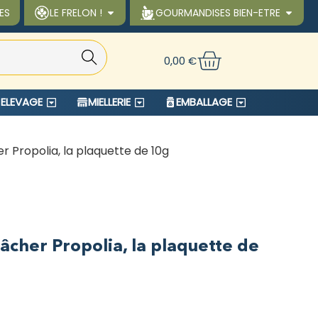
ES
LE FRELON !
GOURMANDISES BIEN-ETRE
Reche
0,00
€
rche
ELEVAGE
MIELLERIE
EMBALLAGE
r Propolia, la plaquette de 10g
âcher Propolia, la plaquette de