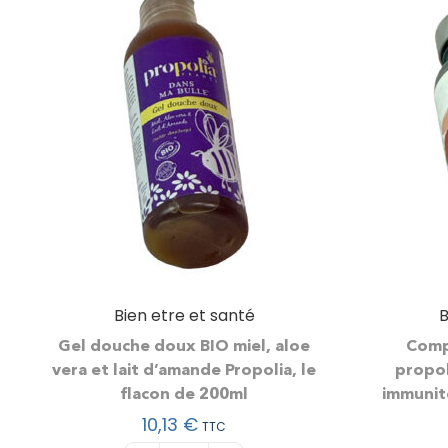
Bien etre et santé
B
Gel douche doux BIO miel, aloe
Comp
vera et lait d’amande Propolia, le
propol
flacon de 200ml
immunit
10,13
€
TTC