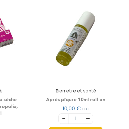
té
Bien etre et santé
u sèche
Après pîqure 10ml roll on
ropolia,
10,00
€
TTC
l