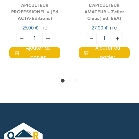
APICULTEUR
L’APICULTEUR
PROFESSIONEL » (Ed
AMATEUR » Zeiler
ACTA-Editions)
Claus( éd. EEA)
25,00
€
27,90
€
TTC
TTC
Ajouter au
Ajouter au
panier
panier