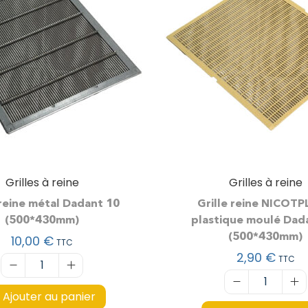
Grilles à reine
Grilles à reine
 reine métal Dadant 10
Grille reine NICOT
(500*430mm)
plastique moulé Dad
(500*430mm)
10,00
€
TTC
2,90
€
TTC
Ajouter au panier