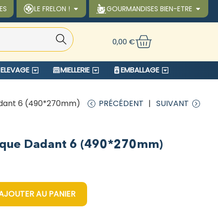
ES
LE FRELON !
GOURMANDISES BIEN-ETRE
Reche
0,00
€
rche
ELEVAGE
MIELLERIE
EMBALLAGE
Dadant 6 (490*270mm)
PRÉCÉDENT
SUIVANT
stique Dadant 6 (490*270mm)
AJOUTER AU PANIER