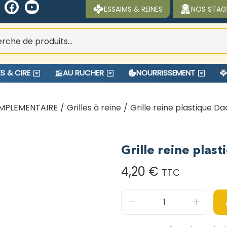
ESSAIMS & REINES
NOS STAG
S & CIRE
AU RUCHER
NOURRISSEMENT
MPLEMENTAIRE
/
Grilles à reine
/
Grille reine plastique 
Grille reine pla
4,20
€
TTC