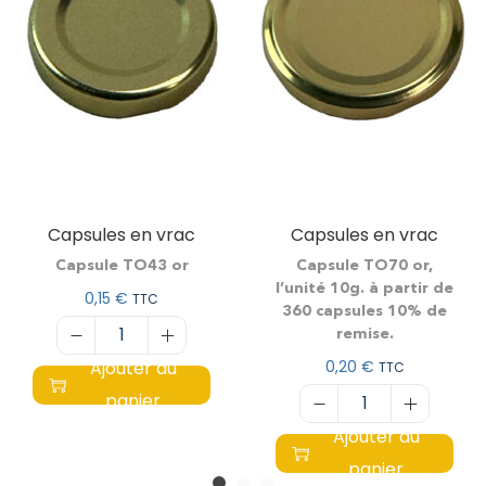
Capsules en vrac
Capsules en vrac
Capsule TO43 or
Capsule TO70 or,
l’unité 10g. à partir de
0,15
€
TTC
360 capsules 10% de
remise.
Ajouter au
0,20
€
TTC
panier
Ajouter au
panier