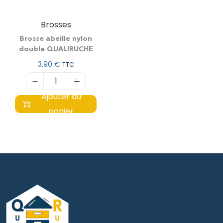
Brosses
Brosse abeille nylon
double QUALIRUCHE
3,90
€
TTC
Ajouter au
panier