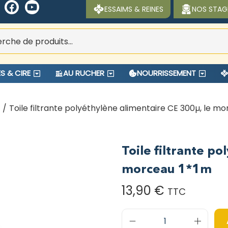
ESSAIMS & REINES
NOS STAG
S & CIRE
AU RUCHER
NOURRISSEMENT
/
Toile filtrante polyéthylène alimentaire CE 300µ, le m
Toile filtrante p
morceau 1*1m
13,90
€
TTC