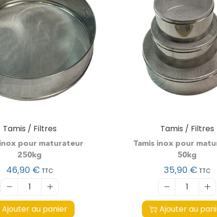
Tamis / Filtres
Tamis / Filtres
 inox pour maturateur
Tamis inox pour matu
250kg
50kg
46,90
€
35,90
€
TTC
TTC
Ajouter au panier
Ajouter au pan