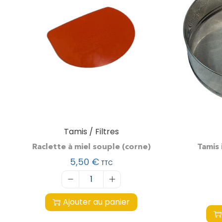
Tamis / Filtres
Raclette à miel souple (corne)
Tamis
5,50
€
TTC
Ajouter au panier