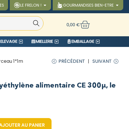
ES
LE FRELON !
GOURMANDISES BIEN-ETRE
Reche
0,00
€
rche
ELEVAGE
MIELLERIE
EMBALLAGE
orceau 1*1m
PRÉCÉDENT
SUIVANT
olyéthylène alimentaire CE 300µ, le
AJOUTER AU PANIER