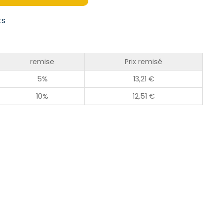
ts
remise
Prix remisé
5%
13,21
€
10%
12,51
€